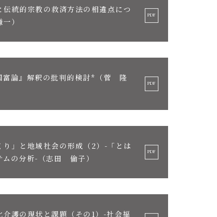
と伝統的宗教の救済方法の相違点につ
謙一）
国富論』解釈の批判的検討*（菅 隆
くり」と地域社会の形成（2）-「とは
テムの分析-（志田 倫子）
介護の現状と課題（その1）-社会福