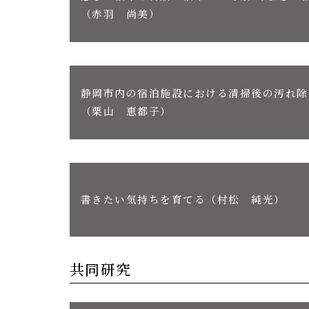
（赤羽 尚美）
静岡市内の宿泊施設における清掃後の汚れ除
（栗山 恵都子）
書きたい気持ちを育てる（村松 純光）
共同研究