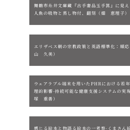
舞鶴市糸井文庫蔵『古手妻品玉手筥』に見え
人魚の吸物と蒸し物付、翻刻（畑 恵理子）
エリザベス朝の宗教政策と英語標準化：順応
山 久美）
ウェアラブル端末を用いたPHRにおける若
理的影響-持続可能な健康支援システムの実現
塚 重善）
感じる絵本と物語る絵本の一考察-くまさん