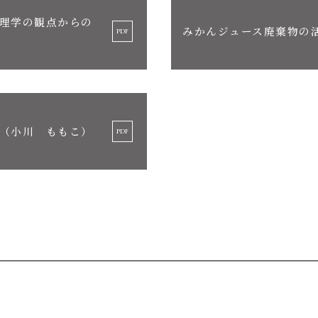
理学の観点からの
みかんジュース廃棄物の
（小川 ももこ）