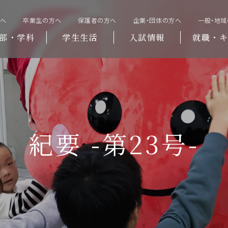
方へ
卒業生の方へ
保護者の方へ
企業・団体の方へ
一般・地
部・学科
学生生活
入試情報
就職・キ
紀要 -第23号-