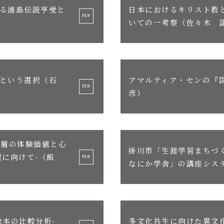
る浦島伝説亨受と
日本におけるキリスト教
いての一考察（佐々木 
という選択（石
アマルティア・センの『
彦）
年層の体験価値と心
掛川市「生涯学習まちづ
に向けて-（飯
なにか学舎」の講座シス
絵本の比較分析-
多文化共生に向けた異文化