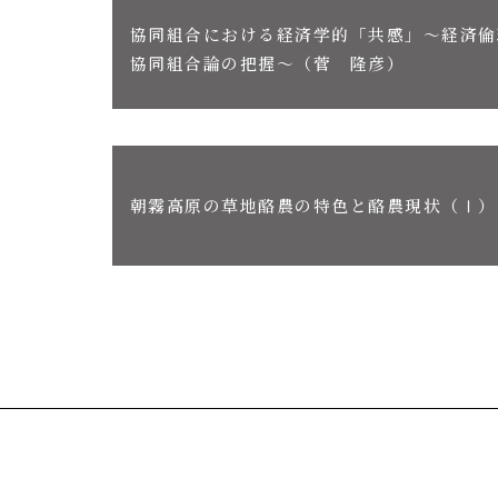
協同組合における経済学的「共感」～経済倫
協同組合論の把握～（菅 隆彦）
朝霧高原の草地酪農の特色と酪農現状（Ⅰ）