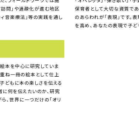
た、フィールドワークでは施
「オペレッタ」「弾き歌い」「
ア訪問」や過疎化が進む地区
保育者として大切な資質であ
ティ音楽療法」等の実践を通し
のあらわれが「表現」です。
を高め、あなたの表現で子ど
作絵本を中心に研究していま
を重ね一冊の絵本として仕上
、子どもに本の楽しさを伝える
者に何を伝えたいのか、研究
がら、世界に一つだけの「オリ