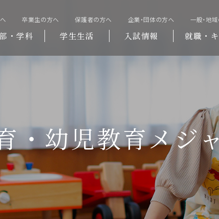
方へ
卒業生の方へ
保護者の方へ
企業・団体の方へ
一般・地
部・学科
学生生活
入試情報
就職・キ
育・幼児教育メジ