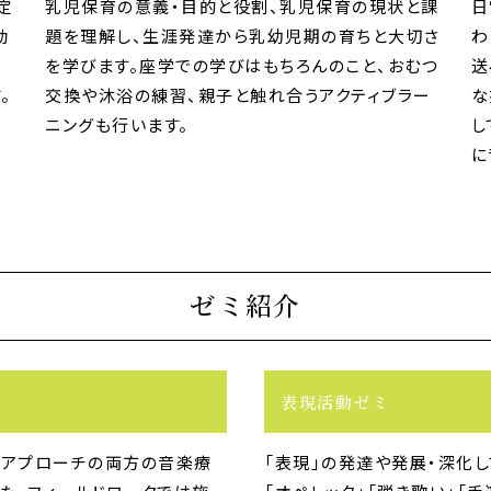
定
乳児保育の意義・目的と役割、乳児保育の現状と課
日
動
題を理解し、生涯発達から乳幼児期の育ちと大切さ
わ
、
を学びます。座学での学びはもちろんのこと、おむつ
送
。
交換や沐浴の練習、親子と触れ合うアクティブラー
な
ニングも行います。
し
に
ゼミ紹介
表現活動ゼミ
的アプローチの両方の音楽療
「表現」の発達や発展・深化し