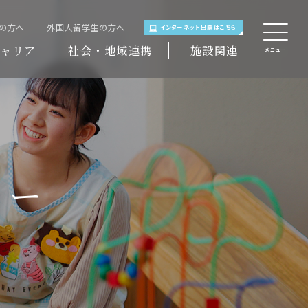
域の方へ
外国人留学生の方へ
インターネット出願はこちら
ャリア
社会・地域連携
施設関連
メニュー
ャー