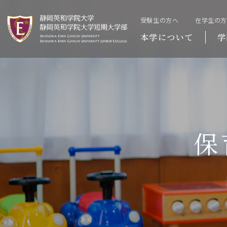
受験生の方へ
在学生の
本学について
学
保