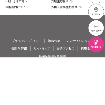
一般・地域の方へ
受験生応援サイト
保護者向けサイト
外国人留学生応援サイト
アクセス
お問い合わせ
プライバシーポリシー
情報公開
このサイトについて
資料請求
機関別評価
サイトマップ
交通アクセス
採用情報
各種証明書・申請書
〒422-8545 静岡市駿河区池田1769 TEL：054-261-
9201（代表）
All contents Copyright（c）SHIZUOKA EIWAGAKUIN All rights
reserved.