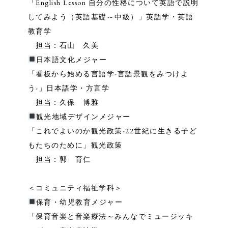
「English Lesson 自分の性格について英語で説明
してみよう（英語基礎～中級）」英語学・英語
教育学
担当：石山 久美
日本語文化メジャー
「看板から始める言語学-言語景観をみつけよ
う-」日本語学・方言学
担当：久保 博雅
観光地域デザインメジャー
「これでよいのか観光政策-22世紀に生きる子ど
もたちのために」観光政策
担当：郭 育仁
＜コミュニティ福祉学科＞
保育・幼児教育メジャー
「保育音楽と音楽療法～みんなでミュージッキ