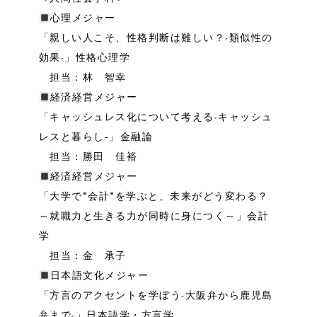
心理メジャー
「親しい人こそ、性格判断は難しい？-類似性の
効果-」性格心理学
担当：林 智幸
経済経営メジャー
「キャッシュレス化について考える-キャッシュ
レスと暮らし‐」金融論
担当：勝田 佳裕
経済経営メジャー
「大学で”会計”を学ぶと、未来がどう変わる？
～就職力と生きる力が同時に身につく～」会計
学
担当：金 承子
日本語文化メジャー
「方言のアクセントを学ぼう-大阪弁から鹿児島
弁まで-」日本語学・方言学