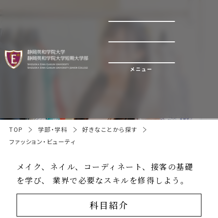
ファッション・ビューティ
メニュー
TOP
学部・学科
好きなことから探す
ファッション・ビューティ
メイク、ネイル、コーディネート、接客の基礎
を学び、
業界で必要なスキルを修得しよう。
科目紹介