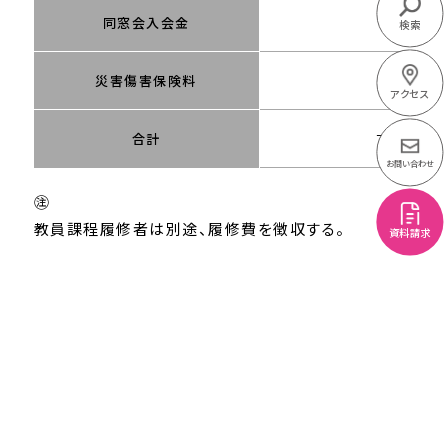
同窓会入会金
10,000
検索
災害傷害保険料
2,080
アクセス
合計
768,080
お問い合わせ
㊟
教員課程履修者は別途、履修費を徴収する。
資料請求