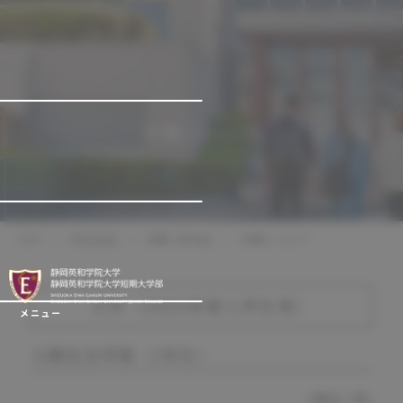
学費について
TOP
学生生活
学費・奨学金
学費について
大学（2026年度入学生用）
メニュー
人間社会学部（1年生）
(単位：円)