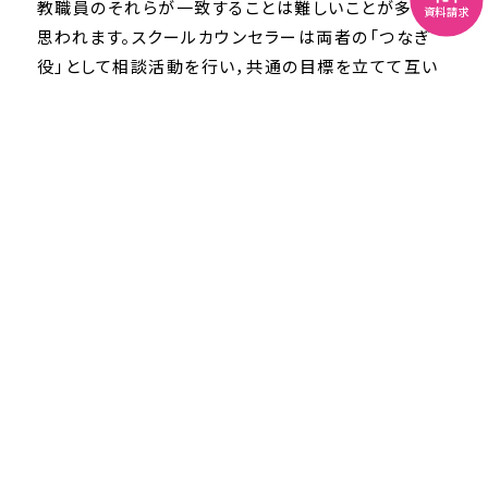
教職員のそれらが一致することは難しいことが多いと
資料請求
思われます。スクールカウンセラーは両者の「つなぎ
役」として相談活動を行い，共通の目標を立てて互い
歩み寄る支援体制を作ることが求められます。相談活
動は，相談者の求める「答え」を与えることではなく，
課題や困難に向き合っていけるように支えることが大
切であると考えています。