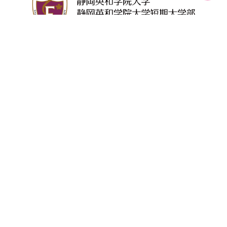
学校法人
静岡英和学院
静岡英和女学院
中学校・高等学校
同窓会
本学について
学部・学科
学生生活
入試情報