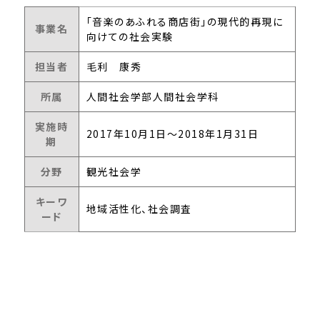
「音楽のあふれる商店街」の現代的再現に
事業名
向けての社会実験
担当者
毛利 康秀
所属
人間社会学部人間社会学科
実施時
2017年10月1日～2018年1月31日
期
分野
観光社会学
キーワ
地域活性化、社会調査
ード