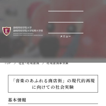
地域連携事例集
メニュー
TOP
社会・地域連携
地域連携事例集
「音楽のあふれる商店街」の現代的再現
に向けての社会実験
基本情報