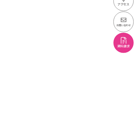
アクセス
お問い合わせ
資料請求
地域連携事業に関するお問い合わせ・ご相
談
（窓口）静岡英和学院大学 企画部 地域連携担当
Tel＆Fax 054-262-0091