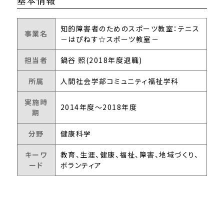
基本情報
知的障害者のためのスポーツ教室：テニス
事業名
－はぴねす☆スポーツ教室－
担当者
鍋谷 照(2018年度退職)
所属
人間社会学部コミュニティ福祉学科
実施時
2014年度～2018年度
期
分野
健康科学
キーワ
教育、生涯、健康、福祉、障害、地域づくり、
ード
ボランティア