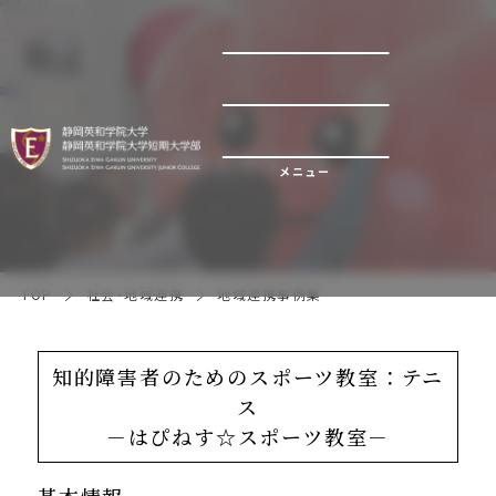
地域連携事例集
メニュー
TOP
社会・地域連携
地域連携事例集
知的障害者のためのスポーツ教室：テニ
ス
－はぴねす☆スポーツ教室－