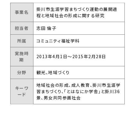
掛川市生涯学習まちづくり運動の展開過
事業名
程と地域社会の形成に関する研究
担当者
志田 倫子
所属
コミュニティ福祉学科
実施時
2013年4月1日～2015年2月28日
期
分野
観光、地域づくり
地域社会の形成、成人教育、掛川市生涯学
キーワ
習まちづくり、「とはなにか学舎」と掛川36
ード
景、男女共同参画社会