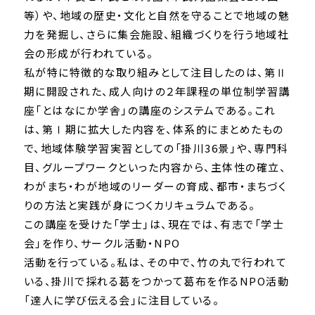
等）や、地域の歴史・文化と自然を守ることで地域の魅
力を発掘し、さらに集会施設、組織づくりを行う地域社
会の形成が行われている。
私が特に特徴的な取り組みとして注目したのは、第Ⅱ
期に開設された、成人向けの２年課程の単位制学習講
座「とはなにか学舎」の講座のシステムである。これ
は、第Ⅰ期に拡大した内容を、体系的にまとめたもの
で、地域体験学習実習としての「掛川36景」や、専門科
目、グループワークといった内容から、主体性の確立、
わがまち・わが地域のリーダーの育成、都市・まちづく
りの方法と実践が身につくカリキュラムである。
この講座を受けた「学士」は、現在では、有志で「学士
会」を作り、サークル活動・NPO
活動を行っている。私は、その中で、竹の丸で行われて
いる、掛川で採れる葛をつかって葛布を作るNPO活動
「達人に学び伝える会」に注目している。