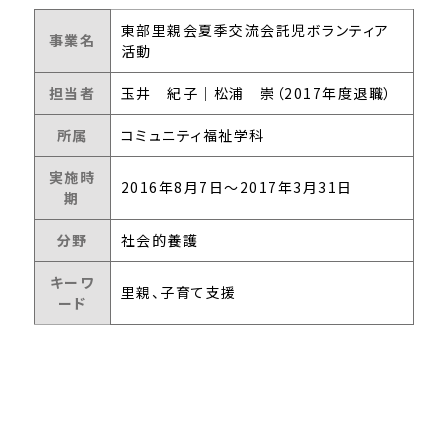
東部里親会夏季交流会託児ボランティア
事業名
活動
担当者
玉井 紀子│松浦 崇（2017年度退職）
所属
コミュニティ福祉学科
実施時
2016年8月7日～2017年3月31日
期
分野
社会的養護
キーワ
里親、子育て支援
ード