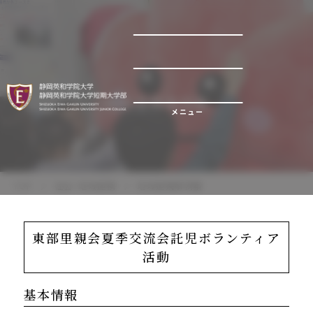
地域連携事例集
メニュー
TOP
社会・地域連携
地域連携事例集
東部里親会夏季交流会託児ボランティア
活動
基本情報