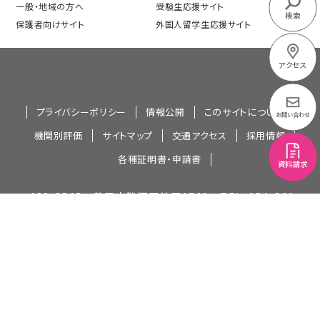
一般・地域の方へ
受験生応援サイト
検索
保護者向けサイト
外国人留学生応援サイト
アクセス
プライバシーポリシー
情報公開
このサイトについて
お問い合わせ
機関別評価
サイトマップ
交通アクセス
採用情報
各種証明書・申請書
資料請求
〒422-8545 静岡市駿河区池田1769 TEL：054-261-
9201（代表）
All contents Copyright（c）SHIZUOKA EIWAGAKUIN All rights
reserved.