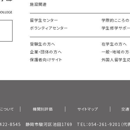
施設関連
留学生センター
学際的こころの
ボランティアセンター
学生修学サポー
会
受験生の方へ
在学生の方へ
企業・団体の方へ
一般・地域の方
保護者向けサイト
外国人留学生
について
機関別評価
サイトマップ
交通
422-8545 静岡市駿河区池田1769 TEL：054-261-9201（代