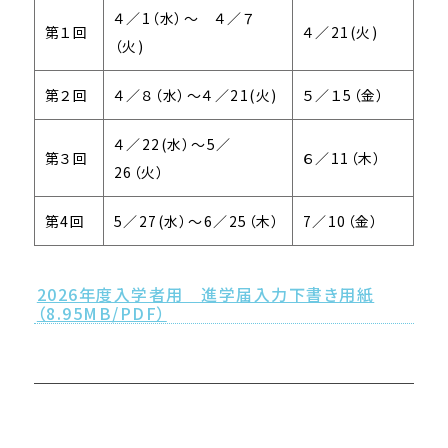
４／1（水）～ ４／７
第１回
４／21(火)
（火)
第２回
４／８（水）～４／21(火)
５／１5（金）
４／22(水）～5／
第３回
６／11（木）
26（火）
第4回
5／27(水）～6／25（木）
7／10（金）
2026年度入学者用 進学届入力下書き用紙
（8.95MB/PDF）