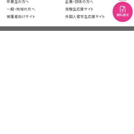
卒業生の方へ
企業・団体の方へ
一般・地域の方へ
受験生応援サイト
資料請求
保護者向けサイト
外国人留学生応援サイト
プライバシーポリシー
情報公開
このサイトについて
機関別評価
サイトマップ
交通アクセス
採用情報
各種証明書・申請書
〒422-8545 静岡市駿河区池田1769 TEL：054-261-
9201（代表）
All contents Copyright（c）SHIZUOKA EIWAGAKUIN All rights
reserved.