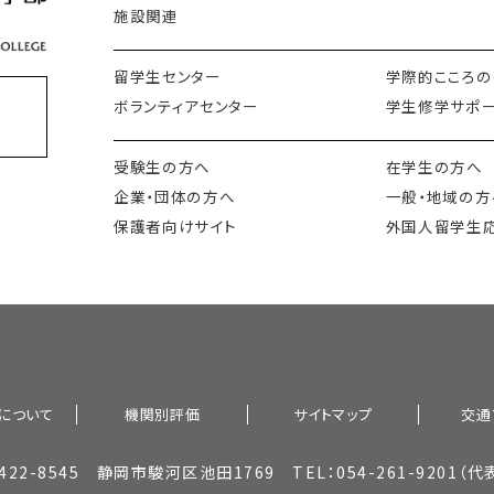
施設関連
留学生センター
学際的こころの
ボランティアセンター
学生修学サポー
会
受験生の方へ
在学生の方へ
企業・団体の方へ
一般・地域の方
保護者向けサイト
外国人留学生
について
機関別評価
サイトマップ
交通
422-8545 静岡市駿河区池田1769 TEL：054-261-9201（代