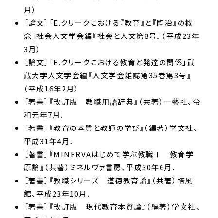
月）
［論文］「E.クリークにおける『教育』と『陶冶』の概
念」社会人文学会編『社会と人文第8号』（平成23年
3月）
［論文］「E.クリークにおける教育と発達の関係」武
蔵大学人文学会編『人文学会雑誌第35巻第3号』
（平成16年2月）
［著書］『改訂版 教職用語辞典』（共著）一藝社、令
和元年7月．
［著書］『教育の本質と教師の学び』（編著）学文社、
平成31年4月．
［著書］『MINERVAはじめて学ぶ教職Ⅰ 教育学
原論』（共著）ミネルヴァ書房、平成30年6月．
［著書］『教職シリーズ 道徳教育論』（共著）培風
館、平成23年10月．
［著書］『改訂版 現代教育本質論』（編著）学文社、