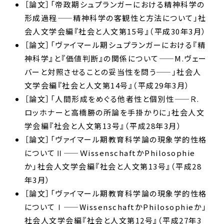
［論文］「帝政期シュプランガーにおける精神科学の
形成過程——精神科学の客観性と方法について」社
会人文学会編『社会と人文第15号』（平成30年3月）
［論文］「ヴァイマール期シュプランガーにおける『精
神科学』と『価値判断』の関係について——M.ヴェー
バーと対照させることの妥当性を問う——」社会人
文学会編『社会と人文第14号』（平成29年3月）
［論文］「人間形成をめぐる他者性と個別性——Ｒ.
ロッホナーと高橋勝の所論を手掛かりに」社会人文
学会編『社会と人文第13号』（平成28年3月）
［論文］「ヴァイマール期教育科学論の現象学的性格
についてⅡ——ＷissenschaftかPhilosophie
か」社会人文学会編『社会と人文第13号』（平成28
年3月）
［論文］「ヴァイマール期教育科学論の現象学的性格
についてⅠ——WissenschaftかPhilosophieか」
社会人文学会編『社会と人文第12号』（平成27年3