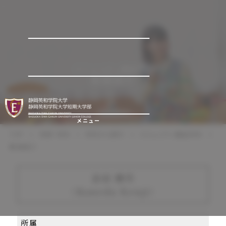
コミュニティ福祉学科
教員紹介
メニュー
TOP
学部・学科
学科から探す
コミュニティ福祉学科
教員紹介
金田 健司
（Kaneda Kenji）
所属