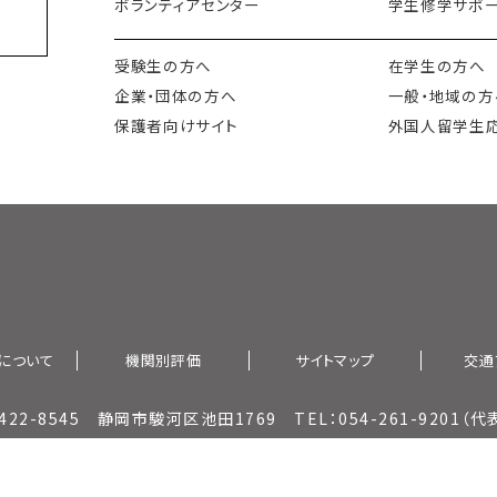
ボランティアセンター
学生修学サポー
会
受験生の方へ
在学生の方へ
企業・団体の方へ
一般・地域の方
保護者向けサイト
外国人留学生
について
機関別評価
サイトマップ
交通
422-8545 静岡市駿河区池田1769 TEL：054-261-9201（代
All contents Copyright（c）SHIZUOKA EIWAGAKUIN All rights reserved.