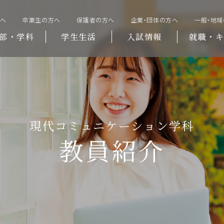
方へ
卒業生の方へ
保護者の方へ
企業・団体の方へ
一般・地
部・学科
学生生活
入試情報
就職・キ
現代コミュニケーション学科
教員紹介