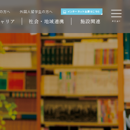
域の方へ
外国人留学生の方へ
インターネット出願はこちら
ャリア
社会・地域連携
施設関連
メニュー