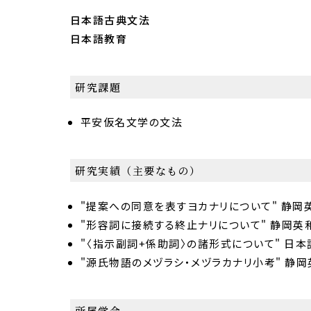
日本語古典文法
日本語教育
研究課題
平安仮名文学の文法
研究実績（主要なもの）
"提案への同意を表すヨカナリについて" 静岡英和
"形容詞に接続する終止ナリについて" 静岡英和女
"〈指示副詞+係助詞〉の諸形式について" 日本語と
"源氏物語のメヅラシ・メヅラカナリ小考" 静岡英
所属学会