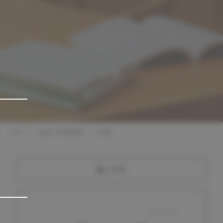
紀要
TOP
社会・地域連携
紀要
第24号